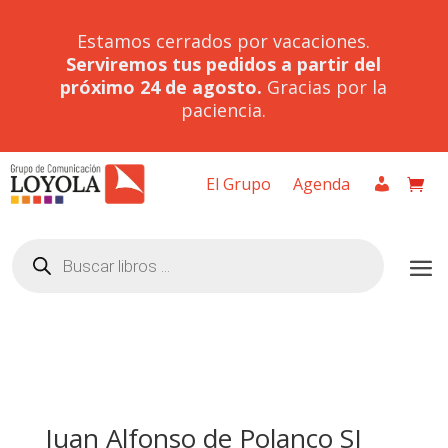
Estamos cerrados por vacaciones.
Serviremos tus pedidos a partir del
próximo 24 de agosto.
Gracias por la
paciencia.
El Grupo
Agenda
Búsqueda
de
productos
Juan Alfonso de Polanco SJ