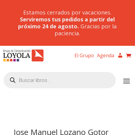
Estamos cerrados por vacaciones.
Serviremos tus pedidos a partir del
próximo 24 de agosto.
Gracias por la
paciencia.
El Grupo
Agenda
Búsqueda
de
productos
Jose Manuel Lozano Gotor