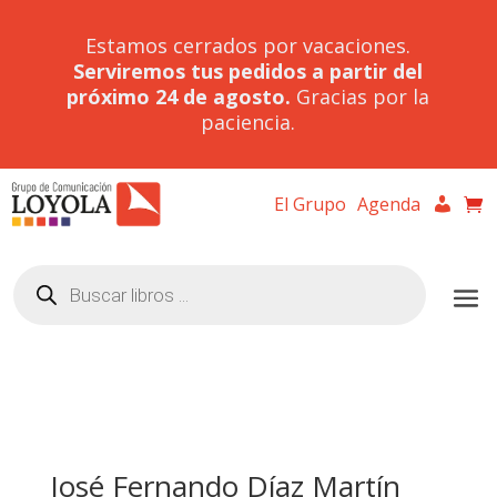
Estamos cerrados por vacaciones.
Serviremos tus pedidos a partir del
próximo 24 de agosto.
Gracias por la
paciencia.
El Grupo
Agenda
Búsqueda
de
productos
José Fernando Díaz Martín