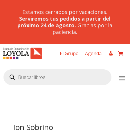
Estamos cerrados por vacaciones.
Serviremos tus pedidos a partir del
próximo 24 de agosto.
Gracias por la
paciencia.
El Grupo
Agenda
Búsqueda
de
productos
Jon Sobrino