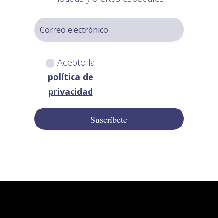
Acepto la
política de
privacidad
Suscríbete