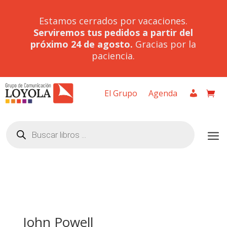
Estamos cerrados por vacaciones.
Serviremos tus pedidos a partir del
próximo 24 de agosto.
Gracias por la
paciencia.
El Grupo
Agenda
Búsqueda
de
productos
John Powell