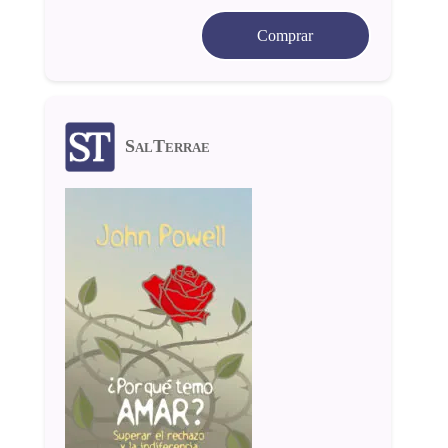
Comprar
SalTerrae