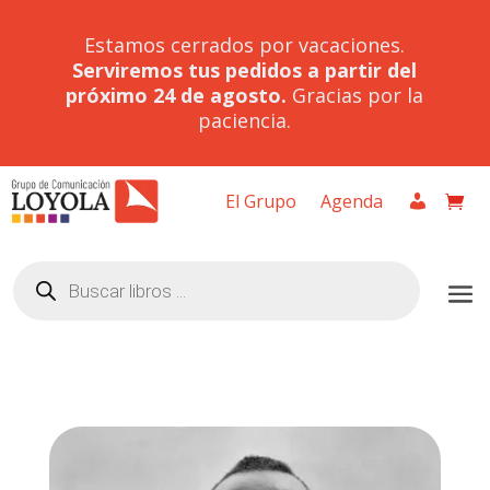
Estamos cerrados por vacaciones.
Serviremos tus pedidos a partir del
próximo 24 de agosto.
Gracias por la
paciencia.
El Grupo
Agenda
Búsqueda
de
productos