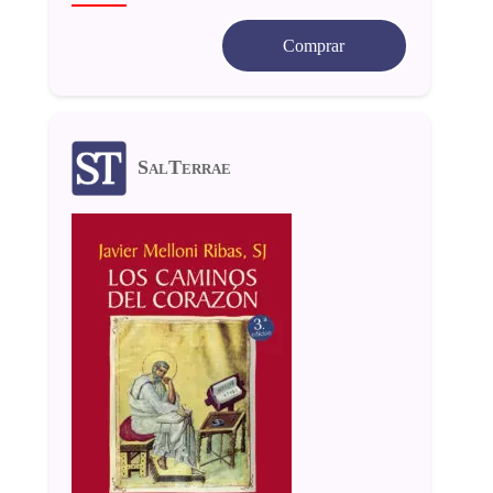
Comprar
SalTerrae