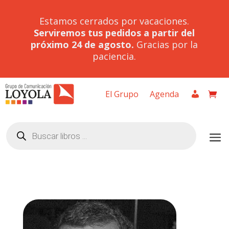
Estamos cerrados por vacaciones.
Serviremos tus pedidos a partir del
próximo 24 de agosto.
Gracias por la
paciencia.
El Grupo
Agenda
Búsqueda
de
productos