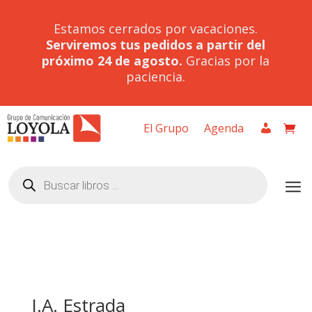
Estamos cerrados por vacaciones.
Serviremos tus pedidos a partir del
próximo 24 de agosto.
Gracias por la
paciencia.
El Grupo
Agenda
Búsqueda
de
productos
J.A. Estrada