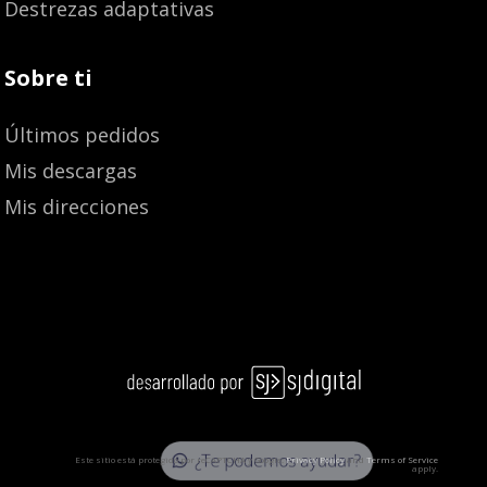
Destrezas adaptativas
Sobre ti
Últimos pedidos
Mis descargas
Mis direcciones
¿Te podemos ayudar?
Este sitio está protegido por reCAPTCHA y Google:
Privacy Policy
and
Terms of Service
apply.