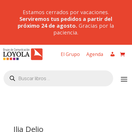
Estamos cerrados por vacaciones.
Serviremos tus pedidos a partir del
próximo 24 de agosto.
Gracias por la
paciencia.
El Grupo
Agenda
Búsqueda
de
productos
Ilia Delio