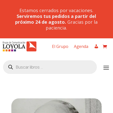
Estamos cerrados por vacaciones.
Serviremos tus pedidos a partir del
próximo 24 de agosto.
Gracias por la
paciencia.
El Grupo
Agenda
Búsqueda
de
productos