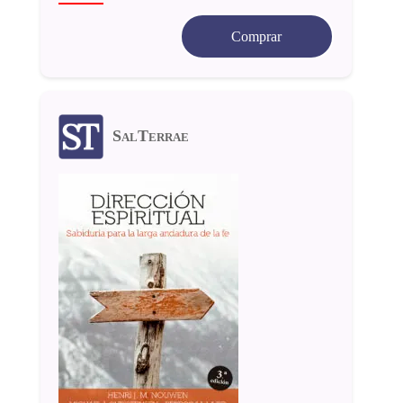
Comprar
SalTerrae