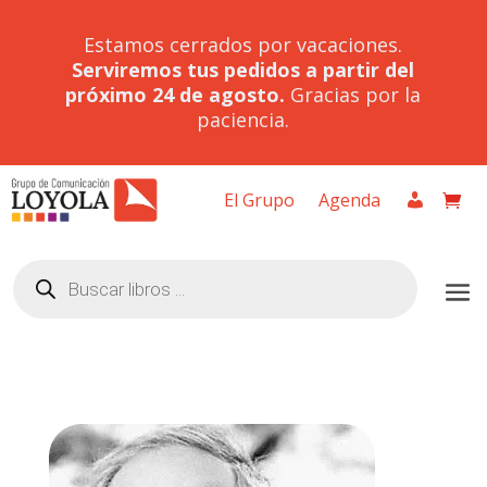
Estamos cerrados por vacaciones.
Serviremos tus pedidos a partir del
próximo 24 de agosto.
Gracias por la
paciencia.
El Grupo
Agenda
Búsqueda
de
productos