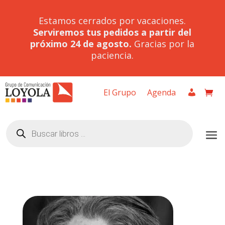
Estamos cerrados por vacaciones.
Serviremos tus pedidos a partir del
próximo 24 de agosto.
Gracias por la
paciencia.
El Grupo
Agenda
Búsqueda
de
productos