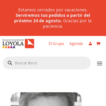
Estamos cerrados por vacaciones.
Serviremos tus pedidos a partir del
próximo 24 de agosto.
Gracias por la
paciencia.
El Grupo
Agenda
Búsqueda
de
productos