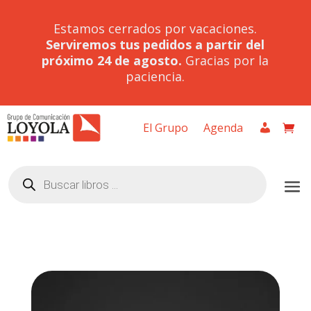
Estamos cerrados por vacaciones.
Serviremos tus pedidos a partir del
próximo 24 de agosto.
Gracias por la
paciencia.
El Grupo
Agenda
Búsqueda
de
productos