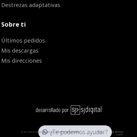
Destrezas adaptativas
Sobre ti
Últimos pedidos
Mis descargas
Mis direcciones
¿Te podemos ayudar?
Este sitio está protegido por reCAPTCHA y Google:
Privacy Policy
and
Terms of Service
apply.