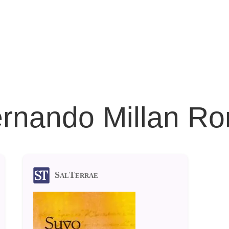
ernando Millan Ro
SalTerrae