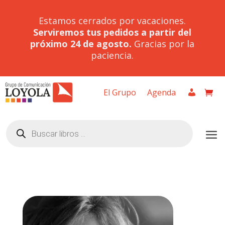
Estamos cerrados por vacaciones.
Serviremos tus pedidos a partir del
próximo 24 de agosto.
Gracias por la
paciencia.
El Grupo
Agenda
Búsqueda
de
productos