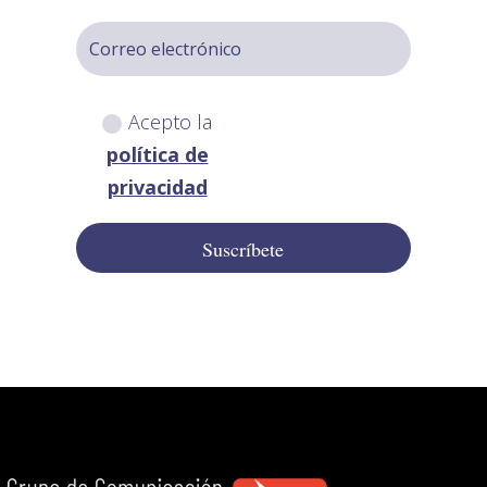
Acepto la
política de
privacidad
Suscríbete