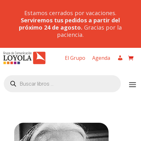
Estamos cerrados por vacaciones.
Serviremos tus pedidos a partir del
próximo 24 de agosto.
Gracias por la
paciencia.
El Grupo
Agenda
Búsqueda
de
productos