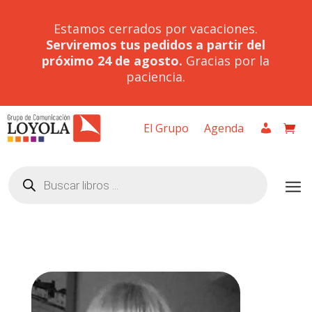
Estamos cerrados por vacaciones.
Serviremos tus pedidos a partir del
próximo 24 de agosto.
Gracias por la
paciencia.
El Grupo
Agenda
Búsqueda
de
productos