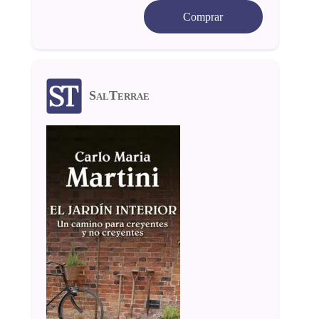
Comprar
SalTerrae