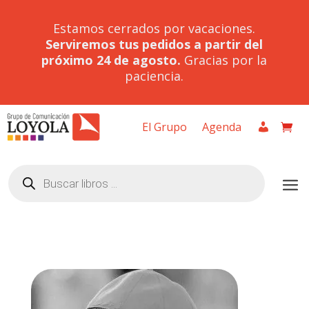
Estamos cerrados por vacaciones.
Serviremos tus pedidos a partir del
próximo 24 de agosto.
Gracias por la
paciencia.
El Grupo
Agenda
Búsqueda
de
productos