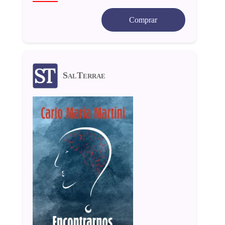
Comprar
SalTerrae