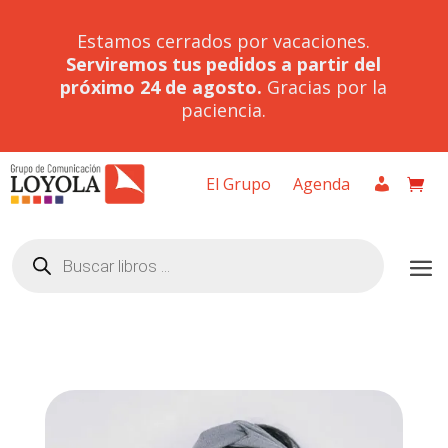
Estamos cerrados por vacaciones.
Serviremos tus pedidos a partir del
próximo 24 de agosto.
Gracias por la
paciencia.
El Grupo
Agenda
Búsqueda
de
productos