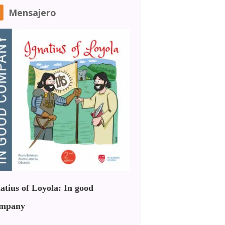
Mensajero
atius of Loyola: In good
mpany