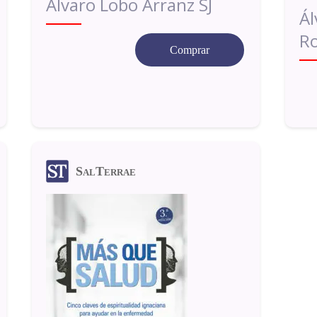
Álvaro Lobo Arranz SJ
Ál
Ro
Comprar
SalTerrae