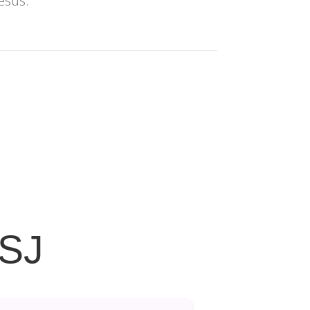
esús.
 SJ