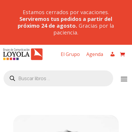
Estamos cerrados por vacaciones.
Serviremos tus pedidos a partir del
próximo 24 de agosto.
Gracias por la
paciencia.
El Grupo
Agenda
Búsqueda
de
productos