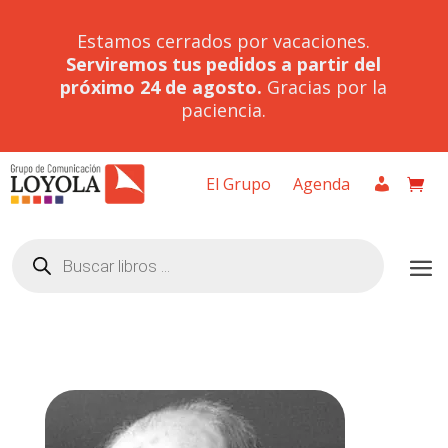
Estamos cerrados por vacaciones.
Serviremos tus pedidos a partir del
próximo 24 de agosto.
Gracias por la
paciencia.
El Grupo
Agenda
Búsqueda
de
productos