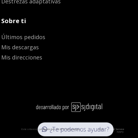
Destrezas adaptativas
Sobre ti
Últimos pedidos
Mis descargas
Mis direcciones
¿Te podemos ayudar?
Este sitio está protegido por reCAPTCHA y Google:
Privacy Policy
and
Terms of Service
apply.