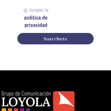
Acepto la
política de
privacidad
Suscríbete