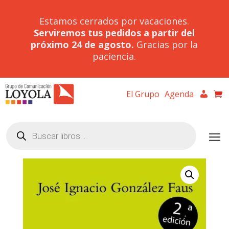
Estamos cerrados por vacaciones.
Serviremos tus pedidos a partir del
próximo 24 de agosto.
Gracias por la
paciencia.
El Grupo
Agenda
Búsqueda
de
productos