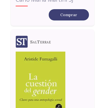
Comprar
SalTerrae