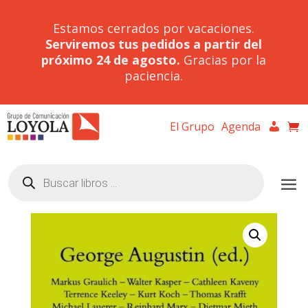
Estamos cerrados por vacaciones.
Serviremos tus pedidos a partir del
próximo 24 de agosto.
Gracias por la
paciencia.
El Grupo
Agenda
Búsqueda
de
productos