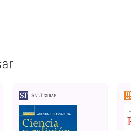
sar
SalTerrae