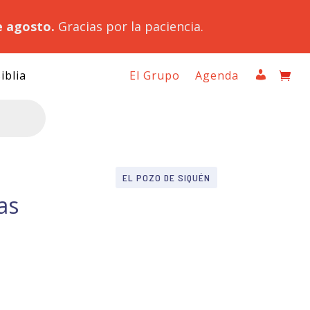
e agosto.
Gracias por la paciencia.
iblia
El Grupo
Agenda
EL POZO DE SIQUÉN
as