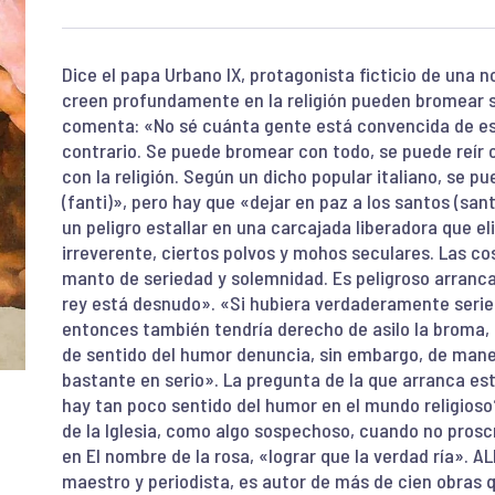
Dice el papa Urbano IX, protagonista ficticio de una n
creen profundamente en la religión pueden bromear s
comenta: «No sé cuánta gente está convencida de es
contrario. Se puede bromear con todo, se puede reír 
con la religión. Según un dicho popular italiano, se 
(fanti)», pero hay que «dejar en paz a los santos (sant
un peligro estallar en una carcajada liberadora que e
irreverente, ciertos polvos y mohos seculares. Las co
manto de seriedad y solemnidad. Es peligroso arranca
rey está desnudo». «Si hubiera verdaderamente serieda
entonces también tendría derecho de asilo la broma, l
de sentido del humor denuncia, sin embargo, de mane
bastante en serio». La pregunta de la que arranca este
hay tan poco sentido del humor en el mundo religioso
de la Iglesia, como algo sospechoso, cuando no pros
en El nombre de la rosa, «lograr que la verdad ría».
maestro y periodista, es autor de más de cien obras q