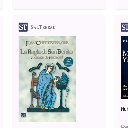
SalTerrae
Mu
Pe