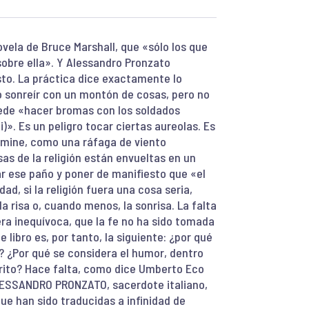
ovela de Bruce Marshall, que «sólo los que
obre ella». Y Alessandro Pronzato
to. La práctica dice exactamente lo
o sonreír con un montón de cosas, pero no
puede «hacer bromas con los soldados
i)». Es un peligro tocar ciertas aureolas. Es
limine, como una ráfaga de viento
sas de la religión están envueltas en un
r ese paño y poner de manifiesto que «el
d, si la religión fuera una cosa seria,
a risa o, cuando menos, la sonrisa. La falta
ra inequívoca, que la fe no ha sido tomada
 libro es, por tanto, la siguiente: ¿por qué
? ¿Por qué se considera el humor, dentro
crito? Hace falta, como dice Umberto Eco
 ALESSANDRO PRONZATO, sacerdote italiano,
ue han sido traducidas a infinidad de