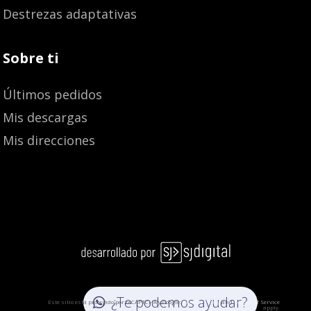
Destrezas adaptativas
Sobre ti
Últimos pedidos
Mis descargas
Mis direcciones
11,00
€
¿Te podemos ayudar?
Este sitio está protegido por reCAPTCHA y Google:
Privacy Policy
and
Terms of Service
apply.