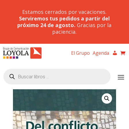
Estamos cerrados por vacaciones.
Serviremos tus pedidos a partir del
próximo 24 de agosto.
Gracias por la
paciencia.
El Grupo
Agenda
Búsqueda
de
productos