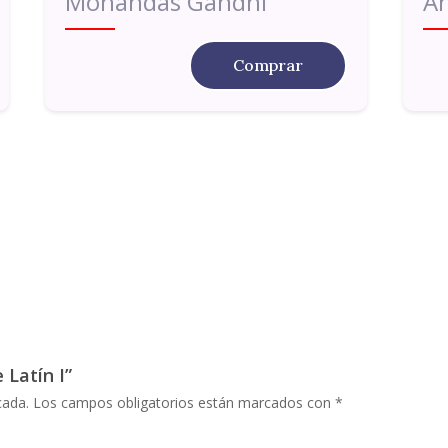
Mohandas Gandhi
A
Comprar
 Latín I”
cada.
Los campos obligatorios están marcados con
*