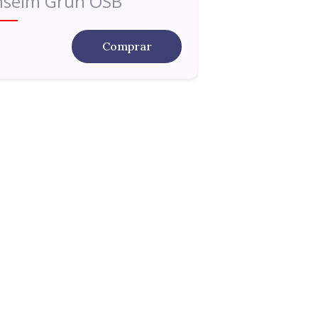
nselm Grün OSB
Comprar