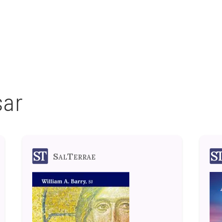
sar
SalTerrae