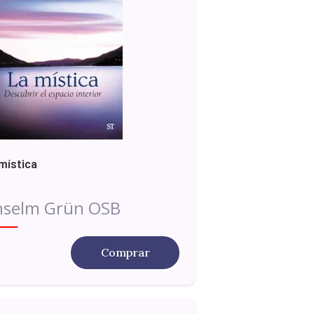
mística
nselm Grün OSB
Comprar