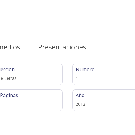
medios
Presentaciones
lección
Número
ie Letras
1
 Páginas
Año
6
2012