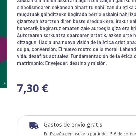
Sexua hain molde askotara agertzen zaigun gaurko mu
sinbolismoaren sakonean oinarritu nahi izan du etika 
mugatuak gainditzeko begirada berria eskaini nahi iza
gizartean ezartzen diren beste ereduak ere, irakurlea
honetatik begiratuz ematen zaie aurpegia giza eta kri
Autorearen sorkuntza oparoaren artetik, azken urte h
ditzagun: Hacia una nueva visión de la ética cristiana
culpa, conversión; El nuevo rostro de la moral. Lehen
vida: desafíos actuales; Fundamentación de la ética cr
matrimonio; Envejecer: destino y misión.
7,30
€
Gastos de envío gratis

En España peninsular a partir de 15 € de compr