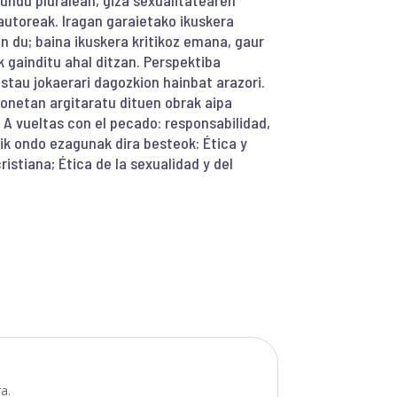
ndu pluralean, giza sexualitatearen
autoreak. Iragan garaietako ikuskera
n du; baina ikuskera kritikoz emana, gaur
k gainditu ahal ditzan. Perspektiba
stau jokaerari dagozkion hainbat arazori.
onetan argitaratu dituen obrak aipa
; A vueltas con el pecado: responsabilidad,
dik ondo ezagunak dira besteok: Ética y
istiana; Ética de la sexualidad y del
a.