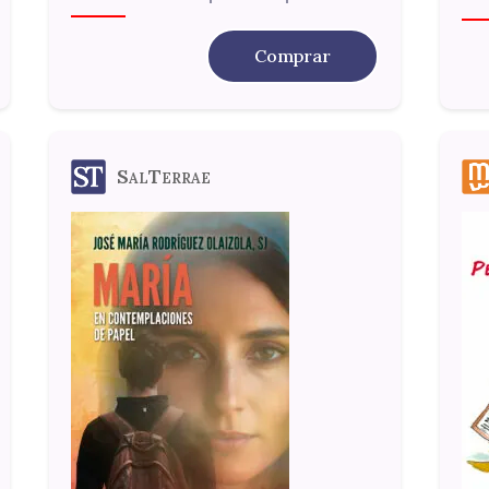
Comprar
SalTerrae