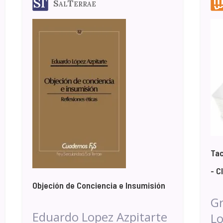
SalTerrae
Tac
- C
Objeción de Conciencia e Insumisión
G
Eduardo Lopez Azpitarte
Lo