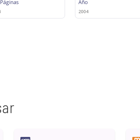
 Páginas
Año
4
2004
sar