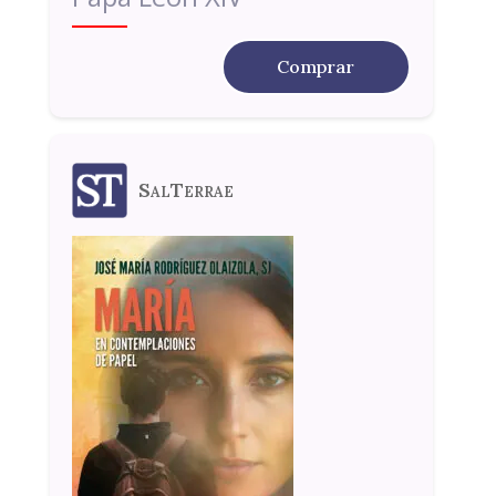
Comprar
SalTerrae