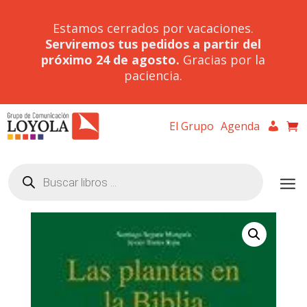
Estamos cerrados por vacaciones.
Serviremos tus pedidos a partir del
próximo 24 de agosto.
Gracias por la
paciencia.
El Grupo
Agenda
Búsqueda
de
productos