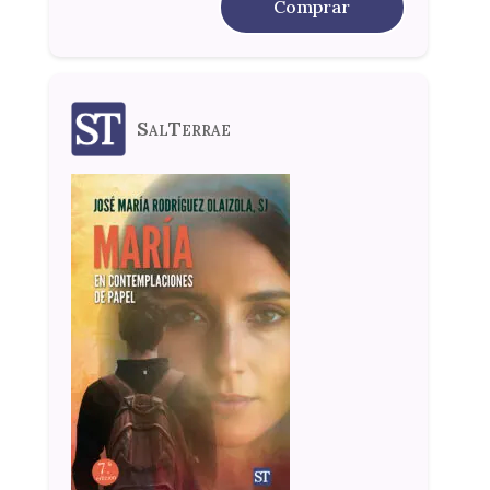
Comprar
SalTerrae