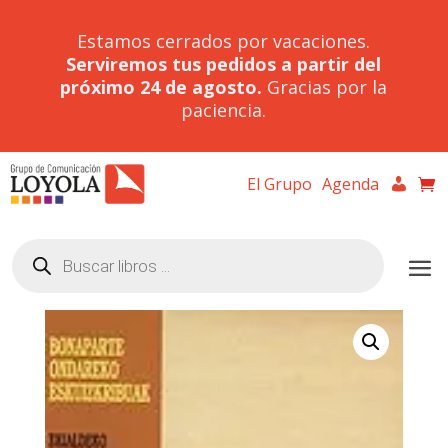
Estamos cerrados por vacaciones.
Serviremos tus pedidos a partir del
próximo 24 de agosto.
Gracias por la
paciencia.
El Grupo
Agenda
Búsqueda
de
productos