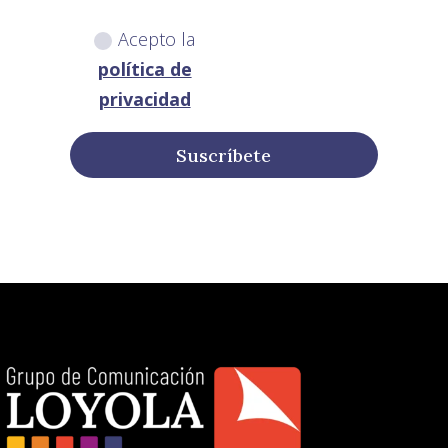
Acepto la
política de
privacidad
Suscríbete