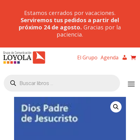
Estamos cerrados por vacaciones.
Serviremos tus pedidos a partir del
próximo 24 de agosto.
Gracias por la
paciencia.
El Grupo
Agenda
Búsqueda
de
productos