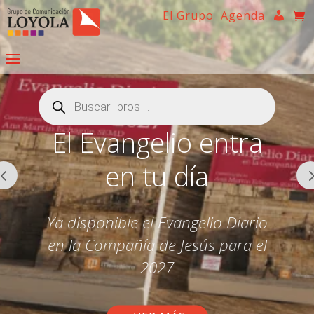
El Grupo
Agenda
Búsqueda
de
productos
El Evangelio entra
en tu día
Ya disponible el Evangelio Diario
en la Compañía de Jesús para el
2027