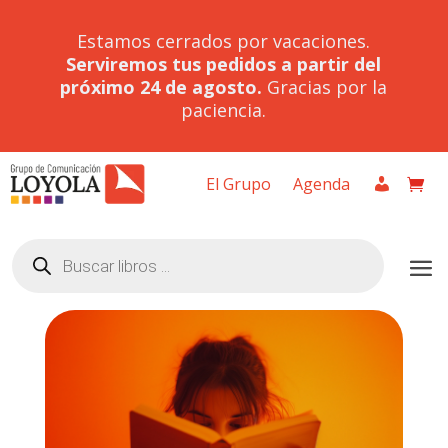
Estamos cerrados por vacaciones.
Serviremos tus pedidos a partir del
próximo 24 de agosto.
Gracias por la
paciencia.
El Grupo
Agenda
Búsqueda
de
productos