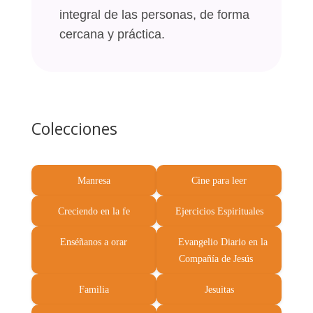
integral de las personas, de forma
cercana y práctica.
Colecciones
Manresa
Cine para leer
Creciendo en la fe
Ejercicios Espirituales
Enséñanos a orar
Evangelio Diario en la
Compañía de Jesús
Familia
Jesuitas