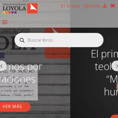
El Grupo
Agenda
Búsqueda
de
productos
El primer estudio
teológico sobre
“Magnifica
humanitas”